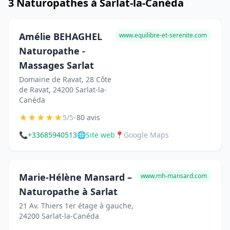
3 Naturopathes à Sarlat-la-Canéda
Amélie BEHAGHEL
www.equilibre-et-serenite.com
Naturopathe -
Massages Sarlat
Domaine de Ravat, 28 Côte
de Ravat, 24200 Sarlat-la-
Canéda
★
★
★
★
★
•
5/5
80 avis
📞
+33685940513
🌐
Site web
📍
Google Maps
Marie-Hélène Mansard –
www.mh-mansard.com
Naturopathe à Sarlat
21 Av. Thiers 1er étage à gauche,
24200 Sarlat-la-Canéda