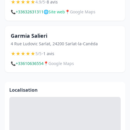
★
★
★
★
★
•
4.9/5
8 avis
📞
+33632631311
🌐
Site web
📍
Google Maps
Garmia Salieri
4 Rue Ludovic Sarlat, 24200 Sarlat-la-Canéda
★
★
★
★
★
•
5/5
1 avis
📞
+33610636554
📍
Google Maps
Localisation