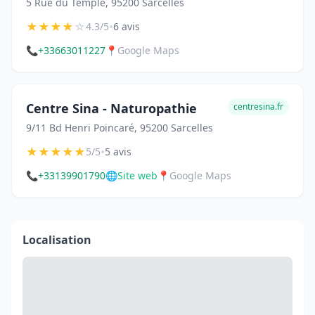
5 Rue du Temple, 95200 Sarcelles
★
★
★
★
☆
•
4.3/5
6 avis
📞
+33663011227
📍
Google Maps
Centre Sina - Naturopathie
centresina.fr
9/11 Bd Henri Poincaré, 95200 Sarcelles
★
★
★
★
★
•
5/5
5 avis
📞
+33139901790
🌐
Site web
📍
Google Maps
Localisation