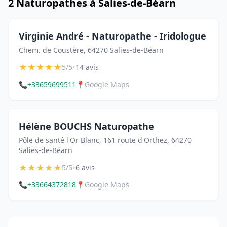
2 Naturopathes à Salies-de-Béarn
Virginie André - Naturopathe - Iridologue
Chem. de Coustère, 64270 Salies-de-Béarn
★
★
★
★
★
•
5/5
14 avis
📞
+33659699511
📍
Google Maps
Hélène BOUCHS Naturopathe
Pôle de santé l'Or Blanc, 161 route d'Orthez, 64270
Salies-de-Béarn
★
★
★
★
★
•
5/5
6 avis
📞
+33664372818
📍
Google Maps