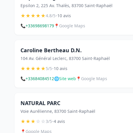
Epsilon 2, 225 Av. Thalès, 83700 Saint-Raphaël
★
★
★
★
★
•
4.8/5
10 avis
📞
+33698698179
📍
Google Maps
Caroline Bertheau D.N.
104 Av. Général Leclerc, 83700 Saint-Raphaël
★
★
★
★
★
•
5/5
10 avis
📞
+33684084512
🌐
Site web
📍
Google Maps
NATURAL PARC
Voie Aurélienne, 83700 Saint-Raphaël
★
★
★
☆
☆
•
3/5
4 avis
📍
Google Maps