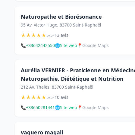
Naturopathe et Biorésonance
95 Av. Victor Hugo, 83700 Saint-Raphaël
★
★
★
★
★
•
5/5
13 avis
📞
+33642442550
🌐
Site web
📍
Google Maps
Aurélia VERNIER - Praticienne en Médecine
Naturopathie, Diététique et Nutrition
212 Av. Thalès, 83700 Saint-Raphaël
★
★
★
★
★
•
5/5
10 avis
📞
+33650281441
🌐
Site web
📍
Google Maps
vaquero magali