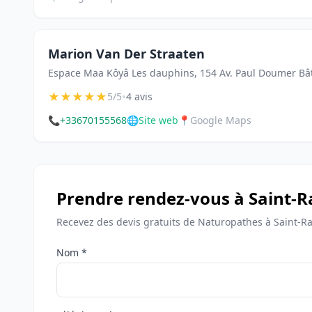
Marion Van Der Straaten
Espace Maa Kôyâ Les dauphins, 154 Av. Paul Doumer Bât
★
★
★
★
★
•
5/5
4 avis
📞
+33670155568
🌐
Site web
📍
Google Maps
Prendre rendez-vous à Saint-
Recevez des devis gratuits de Naturopathes à Saint-R
Nom *