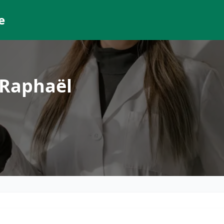
e
-Raphaël