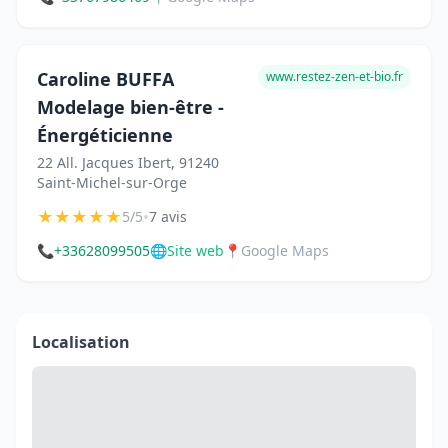
Caroline BUFFA
www.restez-zen-et-bio.fr
Modelage bien-être -
Énergéticienne
22 All. Jacques Ibert, 91240
Saint-Michel-sur-Orge
★
★
★
★
★
•
5/5
7 avis
📞
+33628099505
🌐
Site web
📍
Google Maps
Localisation