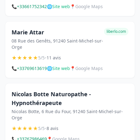
📞
+33661752342
🌐
Site web
📍
Google Maps
Marie Attar
liberlo.com
08 Rue des Genêts, 91240 Saint-Michel-sur-
Orge
★
★
★
★
★
•
5/5
11 avis
📞
+33769613619
🌐
Site web
📍
Google Maps
Nicolas Botte Naturopathe -
Hypnothérapeute
Nicolas Botte, 6 Rue du Four, 91240 Saint-Michel-sur-
Orge
★
★
★
★
★
•
5/5
8 avis
📞
+33767986469
📍
Google Maps