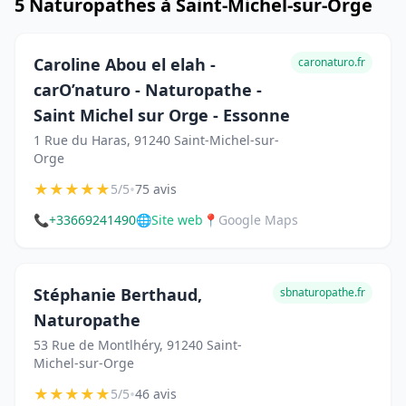
5 Naturopathes à Saint-Michel-sur-Orge
Caroline Abou el elah -
caronaturo.fr
carO’naturo - Naturopathe -
Saint Michel sur Orge - Essonne
1 Rue du Haras, 91240 Saint-Michel-sur-
Orge
★
★
★
★
★
•
5/5
75 avis
📞
+33669241490
🌐
Site web
📍
Google Maps
Stéphanie Berthaud,
sbnaturopathe.fr
Naturopathe
53 Rue de Montlhéry, 91240 Saint-
Michel-sur-Orge
★
★
★
★
★
•
5/5
46 avis