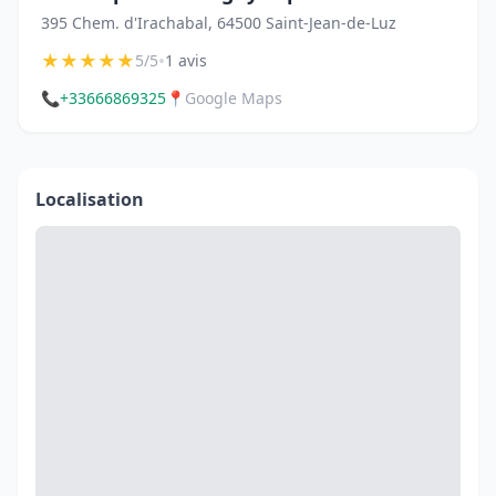
395 Chem. d'Irachabal, 64500 Saint-Jean-de-Luz
★
★
★
★
★
•
5/5
1 avis
📞
+33666869325
📍
Google Maps
Localisation