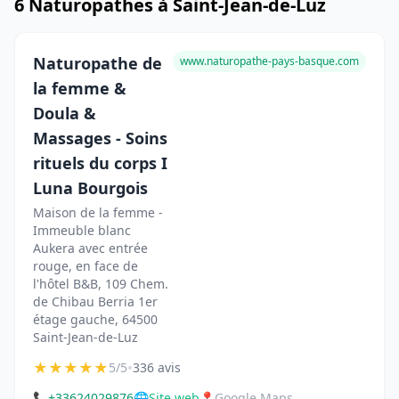
6 Naturopathes à Saint-Jean-de-Luz
Naturopathe de
www.naturopathe-pays-basque.com
la femme &
Doula &
Massages - Soins
rituels du corps I
Luna Bourgois
Maison de la femme -
Immeuble blanc
Aukera avec entrée
rouge, en face de
l'hôtel B&B, 109 Chem.
de Chibau Berria 1er
étage gauche, 64500
Saint-Jean-de-Luz
★
★
★
★
★
•
5/5
336 avis
📞
+33624029876
🌐
Site web
📍
Google Maps