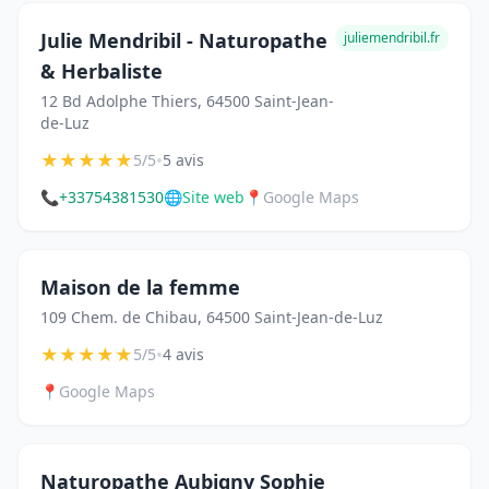
Julie Mendribil - Naturopathe
juliemendribil.fr
& Herbaliste
12 Bd Adolphe Thiers, 64500 Saint-Jean-
de-Luz
★
★
★
★
★
•
5/5
5 avis
📞
+33754381530
🌐
Site web
📍
Google Maps
Maison de la femme
109 Chem. de Chibau, 64500 Saint-Jean-de-Luz
★
★
★
★
★
•
5/5
4 avis
📍
Google Maps
Naturopathe Aubigny Sophie