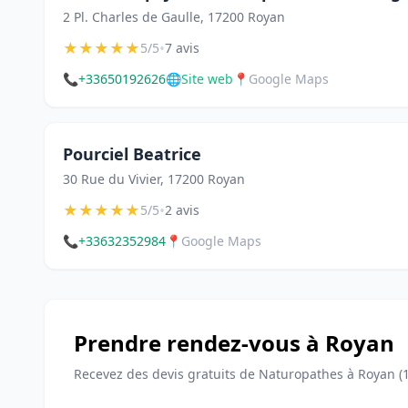
2 Pl. Charles de Gaulle, 17200 Royan
★
★
★
★
★
•
5/5
7 avis
📞
+33650192626
🌐
Site web
📍
Google Maps
Pourciel Beatrice
30 Rue du Vivier, 17200 Royan
★
★
★
★
★
•
5/5
2 avis
📞
+33632352984
📍
Google Maps
Prendre rendez-vous à Royan
Recevez des devis gratuits de Naturopathes à Royan (