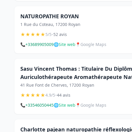
NATUROPATHE ROYAN
1 Rue du Coteau, 17200 Royan
★
★
★
★
★
•
5/5
52 avis
📞
+33689905009
🌐
Site web
📍
Google Maps
Sasu Vincent Thomas : Titulaire Du Diplôme
Auriculothérapeute Aromathérapeute Na
41 Rue Font de Cherves, 17200 Royan
★
★
★
★
★
•
4.9/5
44 avis
📞
+33546050445
🌐
Site web
📍
Google Maps
Charlotte pajean naturopathie réflexologi