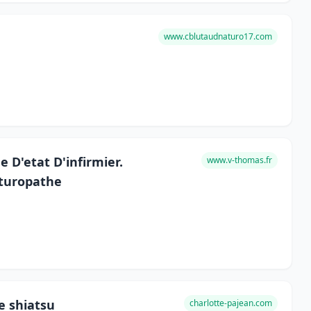
www.cblutaudnaturo17.com
 D'etat D'infirmier.
www.v-thomas.fr
turopathe
e shiatsu
charlotte-pajean.com