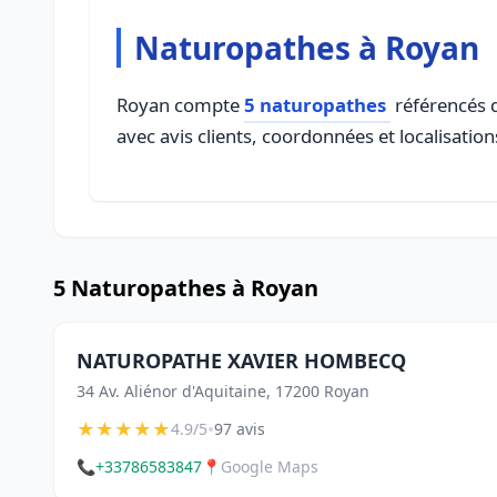
Naturopathes à Royan
Royan compte
5 naturopathes
référencés d
avec avis clients, coordonnées et localisation
5 Naturopathes à Royan
NATUROPATHE XAVIER HOMBECQ
34 Av. Aliénor d'Aquitaine, 17200 Royan
★
★
★
★
★
•
4.9/5
97 avis
📞
+33786583847
📍
Google Maps