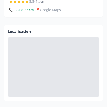
★
★
★
★
★
•
5/5
1 avis
📞
+33170323241
📍
Google Maps
Localisation