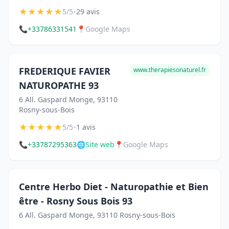
★
★
★
★
★
•
5/5
29 avis
📞
+33786331541
📍
Google Maps
FREDERIQUE FAVIER
www.therapiesonaturel.fr
NATUROPATHE 93
6 All. Gaspard Monge, 93110
Rosny-sous-Bois
★
★
★
★
★
•
5/5
1 avis
📞
+33787295363
🌐
Site web
📍
Google Maps
Centre Herbo Diet - Naturopathie et Bien
être - Rosny Sous Bois 93
6 All. Gaspard Monge, 93110 Rosny-sous-Bois