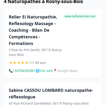
4 Naturopathes à Rosny-sous-Bois
Relier Ei Naturopathie,
www.nathalierelier.com
Reflexology Massage -
Coaching - Bilan De
Compétences -
Formations
5 Rue du Pré Gentil, 93110 Rosny-
sous-Bois
★
★
★
★
★
•
5/5
64 avis
📞
+33766292961
🌐
Site web
📍
Google Maps
Sabine CASSOU LOMBARD naturopathe-
réflexologue
43 Rue Richard Gardebled, 93110 Rosny-sous-Bois