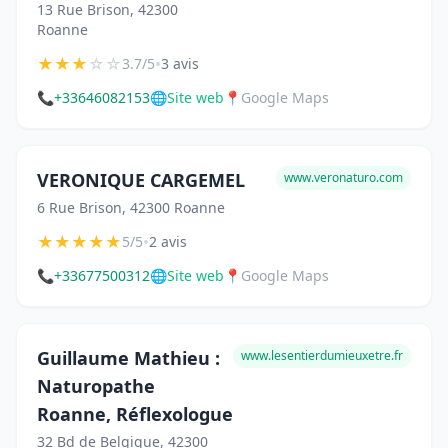
13 Rue Brison, 42300
Roanne
★
★
★
☆
☆
•
3.7/5
3 avis
📞
+33646082153
🌐
Site web
📍
Google Maps
VERONIQUE CARGEMEL
www.veronaturo.com
6 Rue Brison, 42300 Roanne
★
★
★
★
★
•
5/5
2 avis
📞
+33677500312
🌐
Site web
📍
Google Maps
Guillaume Mathieu :
www.lesentierdumieuxetre.fr
Naturopathe
Roanne, Réflexologue
32 Bd de Belgique, 42300