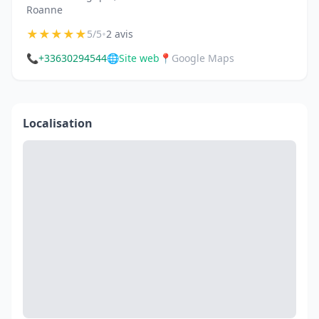
Roanne
★
★
★
★
★
•
5/5
2 avis
📞
+33630294544
🌐
Site web
📍
Google Maps
Localisation