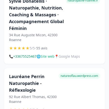
Sylvie Donatellis ·
naturopathe-roanne.fr
Naturopathie, Nutrition,
Coaching & Massages ·
Accompagnement Global
Féminin
34 Rue Auguste Micon, 42300
Roanne
★
★
★
★
★
•
5/5
55 avis
📞
+33675525467
🌐
Site web
📍
Google Maps
Lauréane Perrin
natureoflau.wordpress.com
Naturopathie -
Réflexologie
92 Rue Albert Thomas, 42300
Roanne