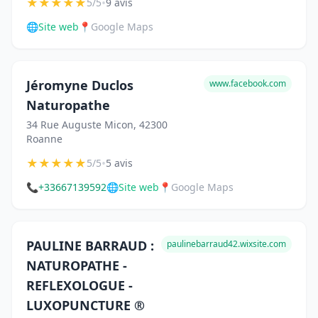
★
★
★
★
★
•
5/5
9 avis
🌐
Site web
📍
Google Maps
Jéromyne Duclos
www.facebook.com
Naturopathe
34 Rue Auguste Micon, 42300
Roanne
★
★
★
★
★
•
5/5
5 avis
📞
+33667139592
🌐
Site web
📍
Google Maps
PAULINE BARRAUD :
paulinebarraud42.wixsite.com
NATUROPATHE -
REFLEXOLOGUE -
LUXOPUNCTURE ®