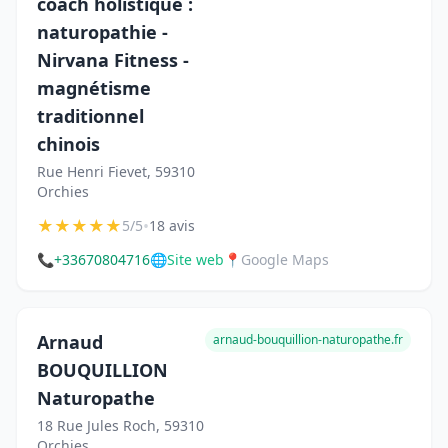
coach holistique :
naturopathie -
Nirvana Fitness -
magnétisme
traditionnel
chinois
Rue Henri Fievet, 59310
Orchies
★
★
★
★
★
•
5/5
18 avis
📞
+33670804716
🌐
Site web
📍
Google Maps
Arnaud
arnaud-bouquillion-naturopathe.fr
BOUQUILLION
Naturopathe
18 Rue Jules Roch, 59310
Orchies