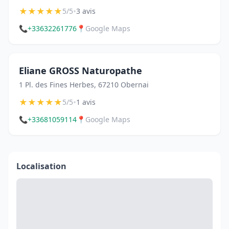
★
★
★
★
★
•
5/5
3 avis
📞
+33632261776
📍
Google Maps
Eliane GROSS Naturopathe
1 Pl. des Fines Herbes, 67210 Obernai
★
★
★
★
★
•
5/5
1 avis
📞
+33681059114
📍
Google Maps
Localisation