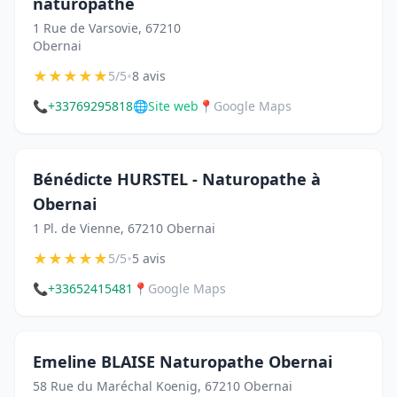
naturopathe
1 Rue de Varsovie, 67210
Obernai
★
★
★
★
★
•
5/5
8 avis
📞
+33769295818
🌐
Site web
📍
Google Maps
Bénédicte HURSTEL - Naturopathe à
Obernai
1 Pl. de Vienne, 67210 Obernai
★
★
★
★
★
•
5/5
5 avis
📞
+33652415481
📍
Google Maps
Emeline BLAISE Naturopathe Obernai
58 Rue du Maréchal Koenig, 67210 Obernai