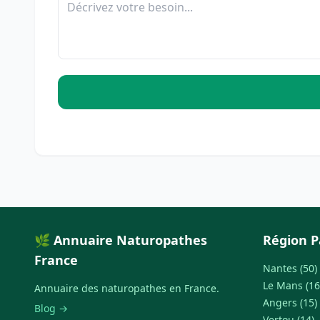
🌿 Annuaire Naturopathes
Région P
France
Nantes (50)
Le Mans (16
Annuaire des naturopathes en France.
Angers (15)
Blog →
Vertou (14)