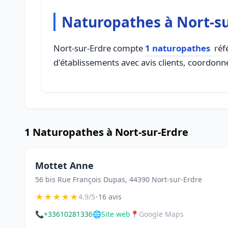
Naturopathes à Nort-su
Nort-sur-Erdre compte
1 naturopathes
réfé
d'établissements avec avis clients, coordonné
1 Naturopathes à Nort-sur-Erdre
Mottet Anne
56 bis Rue François Dupas, 44390 Nort-sur-Erdre
★
★
★
★
★
•
4.9/5
16 avis
📞
+33610281336
🌐
Site web
📍
Google Maps