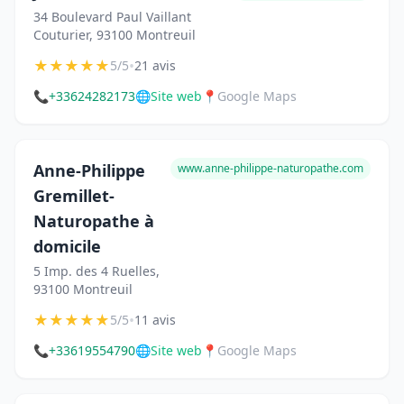
34 Boulevard Paul Vaillant
Couturier, 93100 Montreuil
★
★
★
★
★
•
5/5
21 avis
📞
+33624282173
🌐
Site web
📍
Google Maps
Anne-Philippe
www.anne-philippe-naturopathe.com
Gremillet-
Naturopathe à
domicile
5 Imp. des 4 Ruelles,
93100 Montreuil
★
★
★
★
★
•
5/5
11 avis
📞
+33619554790
🌐
Site web
📍
Google Maps