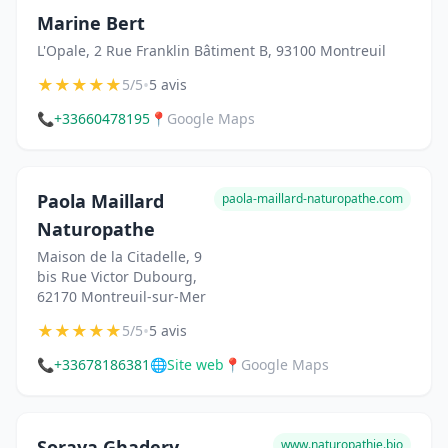
Marine Bert
L'Opale, 2 Rue Franklin Bâtiment B, 93100 Montreuil
★
★
★
★
★
•
5/5
5 avis
📞
+33660478195
📍
Google Maps
Paola Maillard
paola-maillard-naturopathe.com
Naturopathe
Maison de la Citadelle, 9
bis Rue Victor Dubourg,
62170 Montreuil-sur-Mer
★
★
★
★
★
•
5/5
5 avis
📞
+33678186381
🌐
Site web
📍
Google Maps
Soraya Ghadery,
www.naturopathie.bio