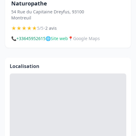
Naturopathe
54 Rue du Capitaine Dreyfus, 93100
Montreuil
★
★
★
★
★
•
5/5
2 avis
📞
+33645952615
🌐
Site web
📍
Google Maps
Localisation