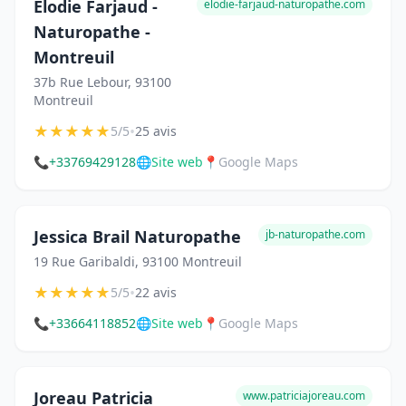
Elodie Farjaud -
elodie-farjaud-naturopathe.com
Naturopathe -
Montreuil
37b Rue Lebour, 93100
Montreuil
★
★
★
★
★
•
5/5
25 avis
📞
+33769429128
🌐
Site web
📍
Google Maps
Jessica Brail Naturopathe
jb-naturopathe.com
19 Rue Garibaldi, 93100 Montreuil
★
★
★
★
★
•
5/5
22 avis
📞
+33664118852
🌐
Site web
📍
Google Maps
Joreau Patricia
www.patriciajoreau.com