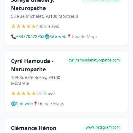
Naturopathe
55 Rue Michelet, 93100 Montreuil
★
★
★
★
★
•
4.8/5
4 avis
📞
+33770422958
🌐
Site web
📍
Google Maps
Cyril Hamouda -
cyrilhamoudanaturopathe.com
Naturopathe
109 Rue de Rosny, 93100
Montreuil
★
★
★
★
★
•
5/5
2 avis
🌐
Site web
📍
Google Maps
Clémence Hénon
www.instagram.com