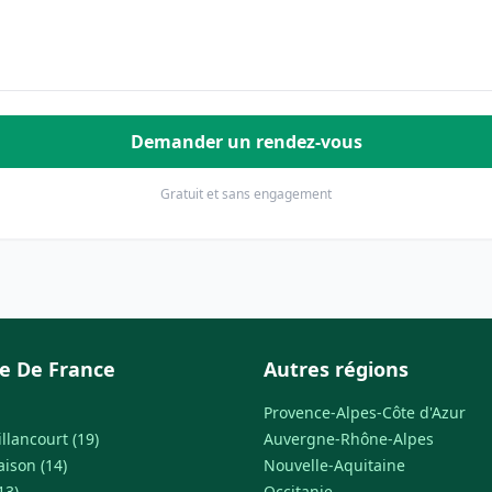
Demander un rendez-vous
Gratuit et sans engagement
le De France
Autres régions
Provence-Alpes-Côte d'Azur
llancourt (19)
Auvergne-Rhône-Alpes
ison (14)
Nouvelle-Aquitaine
13)
Occitanie