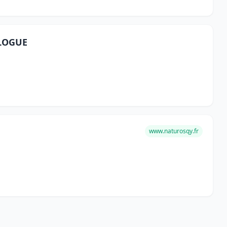
LOGUE
www.naturosqy.fr