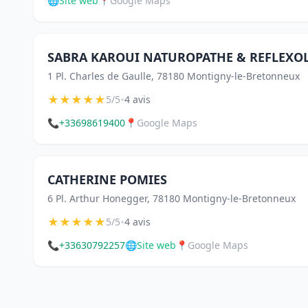
🌐
Site web
📍
Google Maps
SABRA KAROUI NATUROPATHE & REFLEXO
1 Pl. Charles de Gaulle, 78180 Montigny-le-Bretonneux
★
★
★
★
★
•
5/5
4 avis
📞
+33698619400
📍
Google Maps
CATHERINE POMIES
6 Pl. Arthur Honegger, 78180 Montigny-le-Bretonneux
★
★
★
★
★
•
5/5
4 avis
📞
+33630792257
🌐
Site web
📍
Google Maps