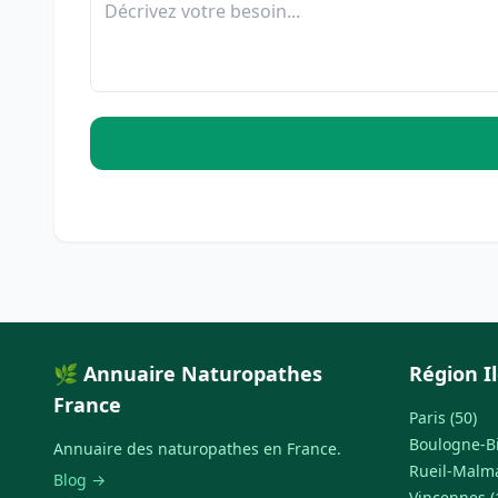
🌿 Annuaire Naturopathes
Région I
France
Paris (50)
Boulogne-Bi
Annuaire des naturopathes en France.
Rueil-Malma
Blog →
Vincennes (