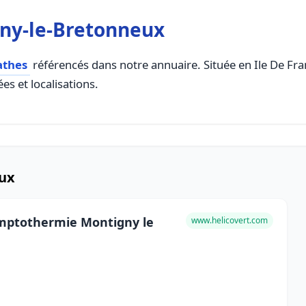
ny-le-Bretonneux
athes
référencés dans notre annuaire. Située en Ile De Fran
es et localisations.
eux
ptothermie Montigny le
www.helicovert.com