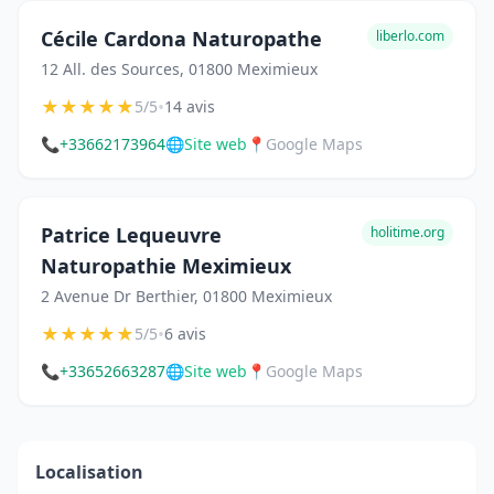
Cécile Cardona Naturopathe
liberlo.com
12 All. des Sources, 01800 Meximieux
★
★
★
★
★
•
5/5
14 avis
📞
+33662173964
🌐
Site web
📍
Google Maps
Patrice Lequeuvre
holitime.org
Naturopathie Meximieux
2 Avenue Dr Berthier, 01800 Meximieux
★
★
★
★
★
•
5/5
6 avis
📞
+33652663287
🌐
Site web
📍
Google Maps
Localisation