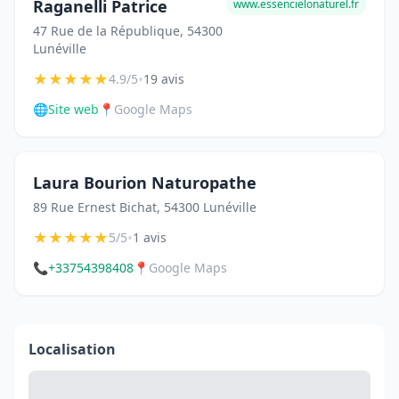
Raganelli Patrice
www.essencielonaturel.fr
47 Rue de la République, 54300
Lunéville
★
★
★
★
★
•
4.9/5
19 avis
🌐
Site web
📍
Google Maps
Laura Bourion Naturopathe
89 Rue Ernest Bichat, 54300 Lunéville
★
★
★
★
★
•
5/5
1 avis
📞
+33754398408
📍
Google Maps
Localisation