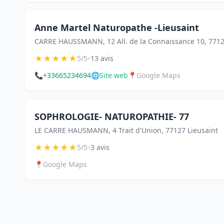
Anne Martel Naturopathe -Lieusaint
CARRE HAUSSMANN, 12 All. de la Connaissance 10, 7712
★
★
★
★
★
•
5/5
13 avis
📞
+33665234694
🌐
Site web
📍
Google Maps
SOPHROLOGIE- NATUROPATHIE- 77
LE CARRE HAUSMANN, 4 Trait d'Union, 77127 Lieusaint
★
★
★
★
★
•
5/5
3 avis
📍
Google Maps