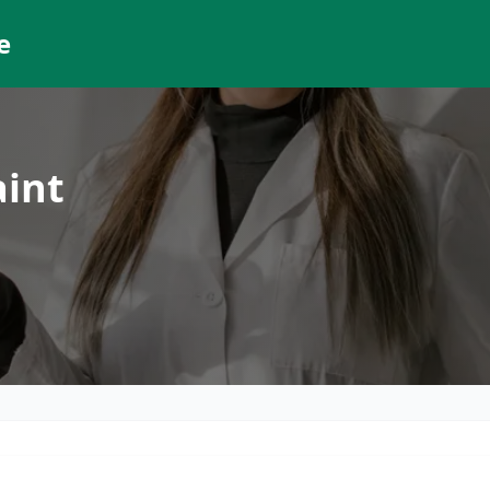
e
aint