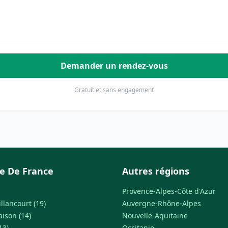
Demander un rendez-vous
Gratuit et sans engagement
le De France
Autres régions
Provence-Alpes-Côte d'Azur
llancourt (19)
Auvergne-Rhône-Alpes
ison (14)
Nouvelle-Aquitaine
13)
Occitanie