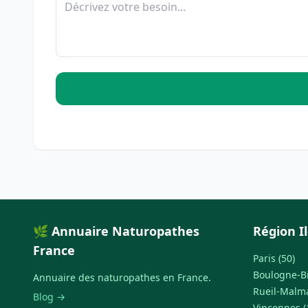
🌿 Annuaire Naturopathes
Région I
France
Paris (50)
Boulogne-Bi
Annuaire des naturopathes en France.
Rueil-Malma
Blog →
Vincennes (