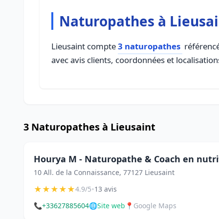
Naturopathes à Lieusai
Lieusaint compte
3 naturopathes
référencé
avec avis clients, coordonnées et localisation
3 Naturopathes à Lieusaint
Hourya M - Naturopathe & Coach en nutrit
10 All. de la Connaissance, 77127 Lieusaint
★
★
★
★
★
•
4.9/5
13 avis
📞
+33627885604
🌐
Site web
📍
Google Maps