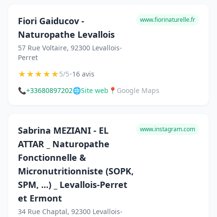
Fiori Gaiducov -
www.fiorinaturelle.fr
Naturopathe Levallois
57 Rue Voltaire, 92300 Levallois-
Perret
★
★
★
★
★
•
5/5
16 avis
📞
+33680897202
🌐
Site web
📍
Google Maps
Sabrina MEZIANI - EL
www.instagram.com
ATTAR _ Naturopathe
Fonctionnelle &
Micronutritionniste (SOPK,
SPM, ...) _ Levallois-Perret
et Ermont
34 Rue Chaptal, 92300 Levallois-