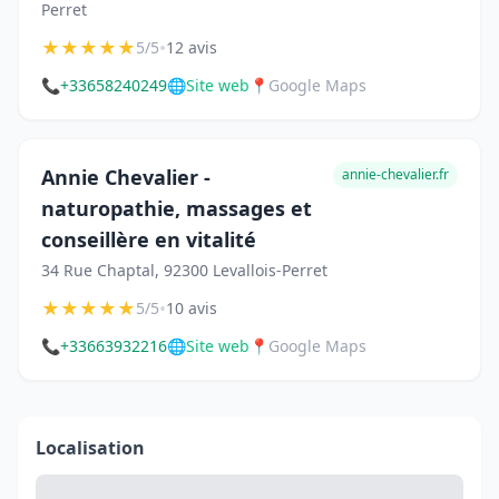
Perret
★
★
★
★
★
•
5/5
12 avis
📞
+33658240249
🌐
Site web
📍
Google Maps
Annie Chevalier -
annie-chevalier.fr
naturopathie, massages et
conseillère en vitalité
34 Rue Chaptal, 92300 Levallois-Perret
★
★
★
★
★
•
5/5
10 avis
📞
+33663932216
🌐
Site web
📍
Google Maps
Localisation