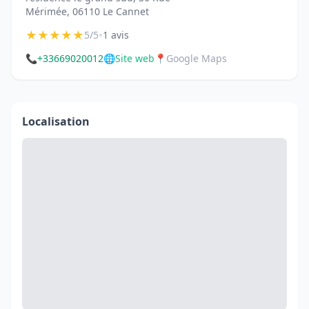
Mérimée, 06110 Le Cannet
★
★
★
★
★
•
5/5
1 avis
📞
+33669020012
🌐
Site web
📍
Google Maps
Localisation