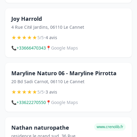
Joy Harrold
4 Rue Cité Jardins, 06110 Le Cannet
★
★
★
★
★
•
5/5
4 avis
📞
+33666470343
📍
Google Maps
Maryline Naturo 06 - Maryline Pirrotta
20 Bd Sadi Carnot, 06110 Le Cannet
★
★
★
★
★
•
5/5
3 avis
📞
+33622270550
📍
Google Maps
Nathan naturopathe
www.crenolib.fr
residence le grand sud, 36 Rue