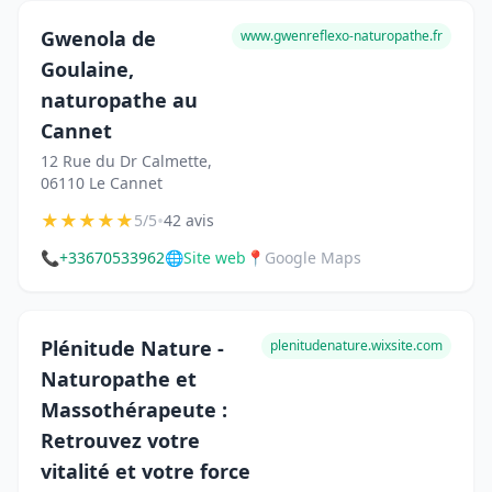
Gwenola de
www.gwenreflexo-naturopathe.fr
Goulaine,
naturopathe au
Cannet
12 Rue du Dr Calmette,
06110 Le Cannet
★
★
★
★
★
•
5/5
42 avis
📞
+33670533962
🌐
Site web
📍
Google Maps
Plénitude Nature -
plenitudenature.wixsite.com
Naturopathe et
Massothérapeute :
Retrouvez votre
vitalité et votre force