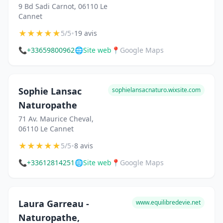
9 Bd Sadi Carnot, 06110 Le
Cannet
★
★
★
★
★
•
5/5
19 avis
📞
+33659800962
🌐
Site web
📍
Google Maps
Sophie Lansac
sophielansacnaturo.wixsite.com
Naturopathe
71 Av. Maurice Cheval,
06110 Le Cannet
★
★
★
★
★
•
5/5
8 avis
📞
+33612814251
🌐
Site web
📍
Google Maps
Laura Garreau -
www.equilibredevie.net
Naturopathe,