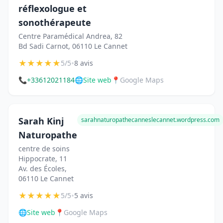
réflexologue et
sonothérapeute
Centre Paramédical Andrea, 82
Bd Sadi Carnot, 06110 Le Cannet
★
★
★
★
★
•
5/5
8 avis
📞
+33612021184
🌐
Site web
📍
Google Maps
Sarah Kinj
sarahnaturopathecanneslecannet.wordpress.com
Naturopathe
centre de soins
Hippocrate, 11
Av. des Écoles,
06110 Le Cannet
★
★
★
★
★
•
5/5
5 avis
🌐
Site web
📍
Google Maps