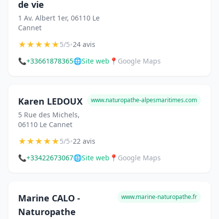
de vie
1 Av. Albert 1er, 06110 Le
Cannet
★
★
★
★
★
•
5/5
24 avis
📞
+33661878365
🌐
Site web
📍
Google Maps
Karen LEDOUX
www.naturopathe-alpesmaritimes.com
5 Rue des Michels,
06110 Le Cannet
★
★
★
★
★
•
5/5
22 avis
📞
+33422673067
🌐
Site web
📍
Google Maps
Marine CALO -
www.marine-naturopathe.fr
Naturopathe