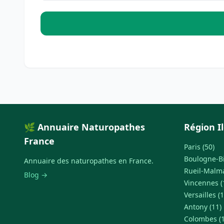
🌿 Annuaire Naturopathes
Région I
France
Paris (50)
Boulogne-Bi
Annuaire des naturopathes en France.
Rueil-Malma
Blog →
Vincennes (
Versailles (1
Antony (11)
Colombes (1