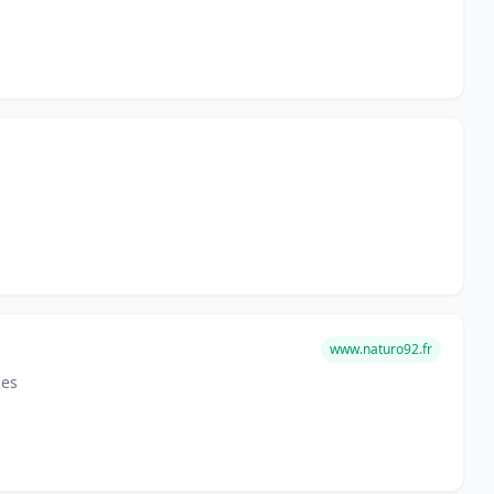
www.naturo92.fr
bes