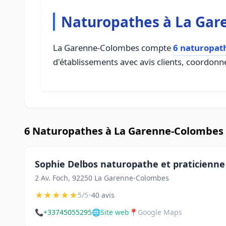
Naturopathes à La Ga
La Garenne-Colombes compte
6 naturopat
d'établissements avec avis clients, coordonné
6 Naturopathes à La Garenne-Colombes
Sophie Delbos naturopathe et praticienn
2 Av. Foch, 92250 La Garenne-Colombes
★
★
★
★
★
•
5/5
40 avis
📞
+33745055295
🌐
Site web
📍
Google Maps