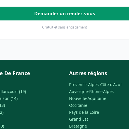
Demander un rendez-vous
Gratuit et sans engagement
le De France
Autres régions
Provence-Alpes-Côte d'Azur
llancourt (19)
Auvergne-Rhône-Alpes
ison (14)
Nouvelle-Aquitaine
13)
Occitanie
2)
Pays de la Loire
Grand Est
0)
Bretagne