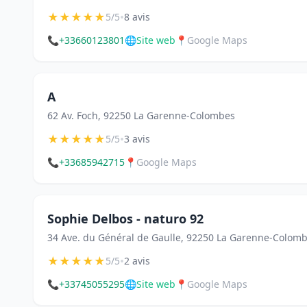
★
★
★
★
★
•
5/5
8 avis
📞
+33660123801
🌐
Site web
📍
Google Maps
A
62 Av. Foch, 92250 La Garenne-Colombes
★
★
★
★
★
•
5/5
3 avis
📞
+33685942715
📍
Google Maps
Sophie Delbos - naturo 92
34 Ave. du Général de Gaulle, 92250 La Garenne-Colom
★
★
★
★
★
•
5/5
2 avis
📞
+33745055295
🌐
Site web
📍
Google Maps