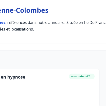
renne-Colombes
hes
référencés dans notre annuaire. Située en Ile De France,
es et localisations.
e en hypnose
www.naturo92.fr