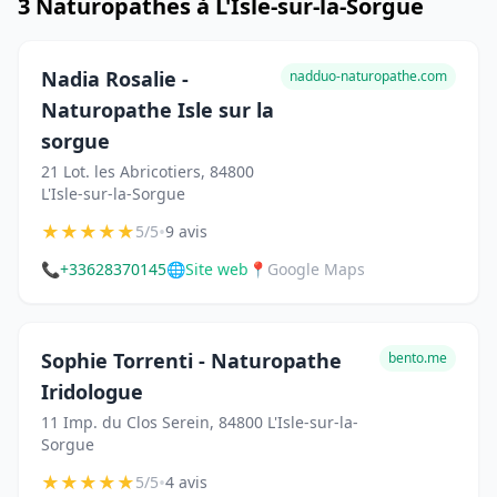
3 Naturopathes à L'Isle-sur-la-Sorgue
Nadia Rosalie -
nadduo-naturopathe.com
Naturopathe Isle sur la
sorgue
21 Lot. les Abricotiers, 84800
L'Isle-sur-la-Sorgue
★
★
★
★
★
•
5/5
9 avis
📞
+33628370145
🌐
Site web
📍
Google Maps
Sophie Torrenti - Naturopathe
bento.me
Iridologue
11 Imp. du Clos Serein, 84800 L'Isle-sur-la-
Sorgue
★
★
★
★
★
•
5/5
4 avis