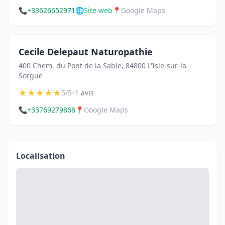
📞
+33626652971
🌐
Site web
📍
Google Maps
Cecile Delepaut Naturopathie
400 Chem. du Pont de la Sable, 84800 L'Isle-sur-la-
Sorgue
★
★
★
★
★
•
5/5
1 avis
📞
+33769279868
📍
Google Maps
Localisation