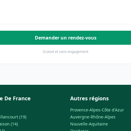
Demander un rendez-vous
Gratuit et sans engagement
le De France
Autres régions
Provence-Alpes-Côte d'Azur
llancourt (19)
Auvergne-Rhône-Alpes
ison (14)
Nouvelle-Aquitaine
13)
Occitanie