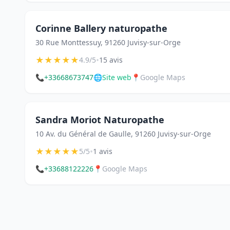
Corinne Ballery naturopathe
30 Rue Monttessuy, 91260 Juvisy-sur-Orge
★
★
★
★
★
•
4.9/5
15 avis
📞
+33668673747
🌐
Site web
📍
Google Maps
Sandra Moriot Naturopathe
10 Av. du Général de Gaulle, 91260 Juvisy-sur-Orge
★
★
★
★
★
•
5/5
1 avis
📞
+33688122226
📍
Google Maps