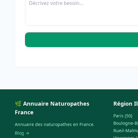
🌿 Annuaire Naturopathes
Région I
France
Paris (50)
Boulogne-Bi
Annuaire des naturopathes en France.
Rueil-Malma
Blog →
Vincennes (