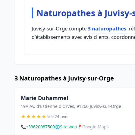
Naturopathes à Juvisy-
Juvisy-sur-Orge compte
3 naturopathes
réf
d'établissements avec avis clients, coordonné
3 Naturopathes à Juvisy-sur-Orge
Marie Duhammel
19A Av. d'Estienne d'Orves, 91260 Juvisy-sur-Orge
★
★
★
★
★
•
5/5
24 avis
📞
+33620087509
🌐
Site web
📍
Google Maps