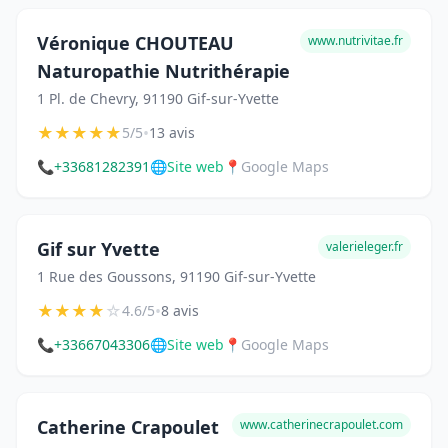
Véronique CHOUTEAU
www.nutrivitae.fr
Naturopathie Nutrithérapie
1 Pl. de Chevry, 91190 Gif-sur-Yvette
★
★
★
★
★
•
5/5
13 avis
📞
+33681282391
🌐
Site web
📍
Google Maps
Gif sur Yvette
valerieleger.fr
1 Rue des Goussons, 91190 Gif-sur-Yvette
★
★
★
★
☆
•
4.6/5
8 avis
📞
+33667043306
🌐
Site web
📍
Google Maps
Catherine Crapoulet
www.catherinecrapoulet.com