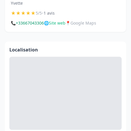
Yvette
★
★
★
★
★
•
5/5
1 avis
📞
+33667043306
🌐
Site web
📍
Google Maps
Localisation