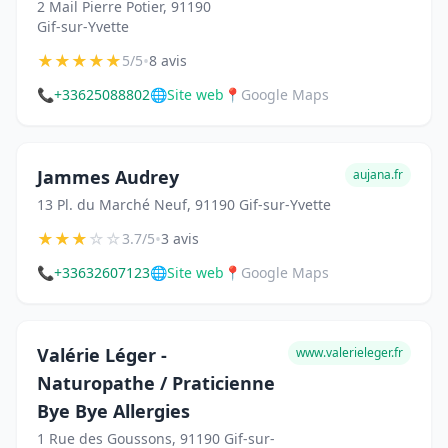
2 Mail Pierre Potier, 91190
Gif-sur-Yvette
★
★
★
★
★
•
5/5
8 avis
📞
+33625088802
🌐
Site web
📍
Google Maps
Jammes Audrey
aujana.fr
13 Pl. du Marché Neuf, 91190 Gif-sur-Yvette
★
★
★
☆
☆
•
3.7/5
3 avis
📞
+33632607123
🌐
Site web
📍
Google Maps
Valérie Léger -
www.valerieleger.fr
Naturopathe / Praticienne
Bye Bye Allergies
1 Rue des Goussons, 91190 Gif-sur-