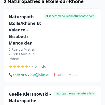
2 Naturopathes à Étoile-sur-Rhône
Naturopath
elisabethmanoukiannaturopathe.com
Etoile/Rhône Et
Valence -
Elisabeth
Manoukian
5 Rue du Mistral,
26800 Étoile-sur-
Rhône
★
★
★
★
★
•
5/5
21 avis
📞
+33670977908
🌐
Site web
📍
Google Maps
Gaelle Kiersnowski -
naturopathe-sante-naturelle.fr
Naturopathe