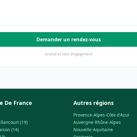
Demander un rendez-vous
Gratuit et sans engagement
le De France
Autres régions
Provence-Alpes-Côte d'Azur
llancourt (19)
Auvergne-Rhône-Alpes
ison (14)
Nouvelle-Aquitaine
13)
Occitanie