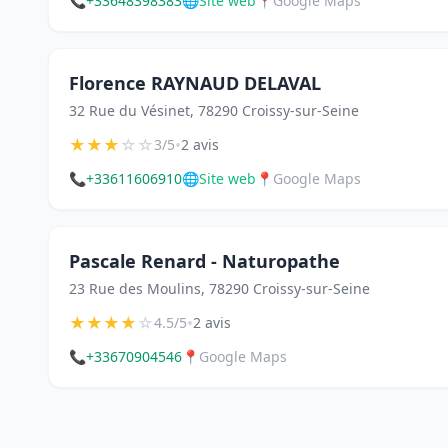
📞
+33648398383
🌐
Site web
📍
Google Maps
Florence RAYNAUD DELAVAL
32 Rue du Vésinet, 78290 Croissy-sur-Seine
★
★
★
☆
☆
•
3/5
2 avis
📞
+33611606910
🌐
Site web
📍
Google Maps
Pascale Renard - Naturopathe
23 Rue des Moulins, 78290 Croissy-sur-Seine
★
★
★
★
☆
•
4.5/5
2 avis
📞
+33670904546
📍
Google Maps