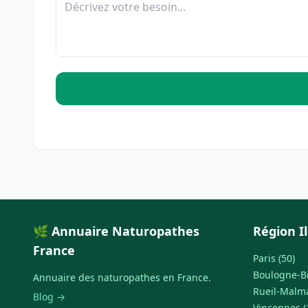
🌿 Annuaire Naturopathes
Région I
France
Paris (50)
Boulogne-Bi
Annuaire des naturopathes en France.
Rueil-Malma
Blog →
Vincennes (