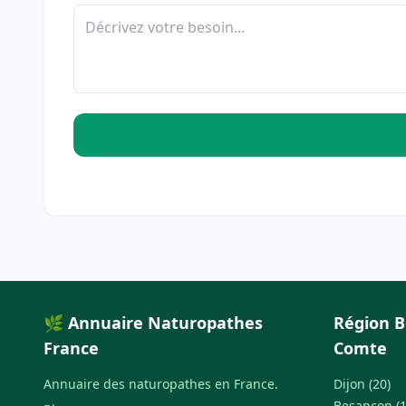
🌿 Annuaire Naturopathes
Région 
France
Comte
Annuaire des naturopathes en France.
Dijon (20)
Besançon (1