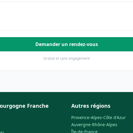
Demander un rendez-vous
Gratuit et sans engagement
Bourgogne Franche
Autres régions
Provence-Alpes-Côte d'Azur
Auvergne-Rhône-Alpes
Île-de-France
6)