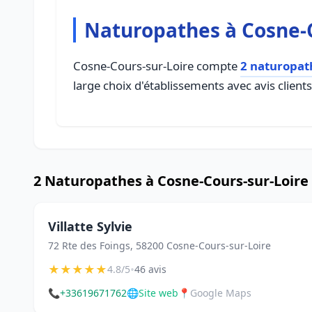
Naturopathes à Cosne-C
Cosne-Cours-sur-Loire compte
2 naturopat
large choix d'établissements avec avis client
2 Naturopathes à Cosne-Cours-sur-Loire
Villatte Sylvie
72 Rte des Foings, 58200 Cosne-Cours-sur-Loire
★
★
★
★
★
•
4.8/5
46 avis
📞
+33619671762
🌐
Site web
📍
Google Maps