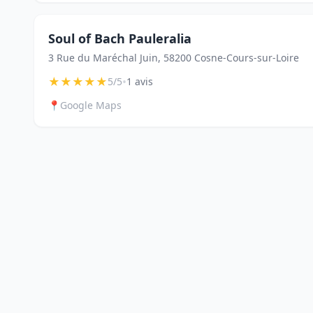
Soul of Bach Pauleralia
3 Rue du Maréchal Juin, 58200 Cosne-Cours-sur-Loire
★
★
★
★
★
•
5/5
1 avis
📍
Google Maps