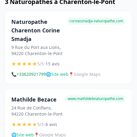
3 Naturopathes à Charenton-le-Pont
Naturopathe
corinesmadja-naturopathe.com
Charenton Corine
Smadja
9 Rue du Port aux Lions,
94220 Charenton-le-Pont
★
★
★
★
★
•
5/5
15 avis
📞
+33620921799
🌐
Site web
📍
Google Maps
Mathilde Bezace
www.mathildebnaturopathe.com
24 Rue de Conflans,
94220 Charenton-le-Pont
★
★
★
★
★
•
5/5
6 avis
🌐
Site web
📍
Google Maps