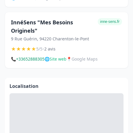
InnéSens "Mes Besoins
inne-sens.fr
Originels"
9 Rue Guérin, 94220 Charenton-le-Pont
★
★
★
★
★
•
5/5
2 avis
📞
+33652888305
🌐
Site web
📍
Google Maps
Localisation