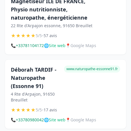
Magnétiseur ILE DE FRANCE,
Physio nutritionniste,
naturopathe, énergéticienne
22 Rte d'Arpajon essonne, 91650 Breuillet
★
★
★
★
★
•
5/5
57 avis
📞
+33781104172
🌐
Site web
📍
Google Maps
Déborah TARDIF -
www.naturopathe-essonne91.fr
Naturopathe
(Essonne 91)
4 Rte d'Arpajon, 91650
Breuillet
★
★
★
★
★
•
5/5
17 avis
📞
+33780980042
🌐
Site web
📍
Google Maps