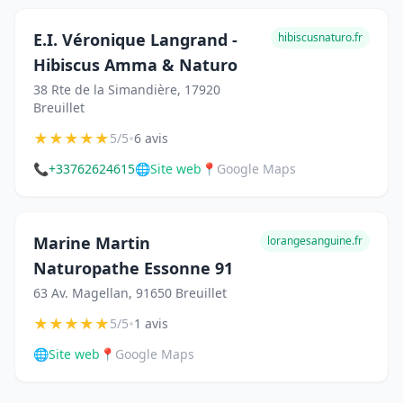
E.I. Véronique Langrand -
hibiscusnaturo.fr
Hibiscus Amma & Naturo
38 Rte de la Simandière, 17920
Breuillet
★
★
★
★
★
•
5/5
6 avis
📞
+33762624615
🌐
Site web
📍
Google Maps
Marine Martin
lorangesanguine.fr
Naturopathe Essonne 91
63 Av. Magellan, 91650 Breuillet
★
★
★
★
★
•
5/5
1 avis
🌐
Site web
📍
Google Maps