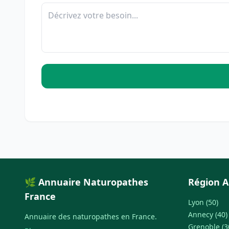
🌿 Annuaire Naturopathes
Région A
France
Lyon (50)
Annecy (40)
Annuaire des naturopathes en France.
Grenoble (3