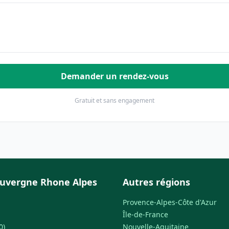
Demander un rendez-vous
Gratuit et sans engagement
uvergne Rhone Alpes
Autres régions
Provence-Alpes-Côte d'Azur
Île-de-France
0)
Nouvelle-Aquitaine