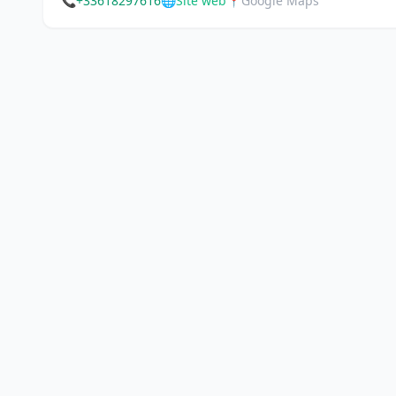
📞
+33618297616
🌐
Site web
📍
Google Maps