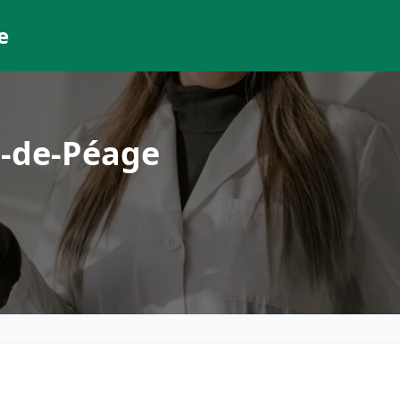
e
-de-Péage