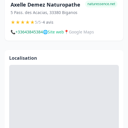
Axelle Demez Naturopathe
naturessence.net
5 Pass. des Acacias, 33380 Biganos
★
★
★
★
★
•
5/5
4 avis
📞
+33643845384
🌐
Site web
📍
Google Maps
Localisation