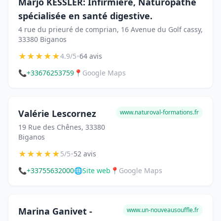
Marjo KESSLER: Infirmière, Naturopathe
spécialisée en santé digestive.
4 rue du prieuré de comprian, 16 Avenue du Golf cassy,
33380 Biganos
★
★
★
★
★
•
4.9/5
64 avis
📞
+33676253759
📍
Google Maps
Valérie Lescornez
www.naturoval-formations.fr
19 Rue des Chênes, 33380
Biganos
★
★
★
★
★
•
5/5
52 avis
📞
+33755632000
🌐
Site web
📍
Google Maps
Marina Ganivet -
www.un-nouveausouffle.fr