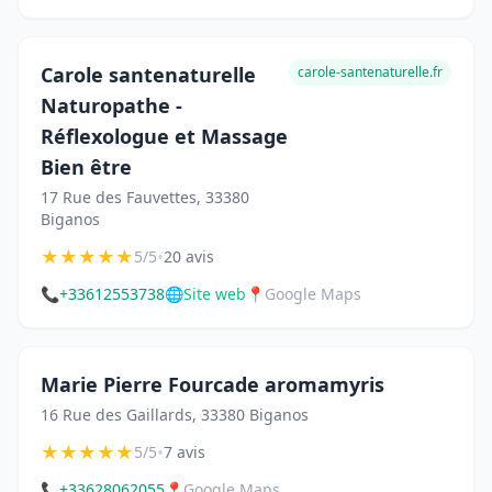
Carole santenaturelle
carole-santenaturelle.fr
Naturopathe -
Réflexologue et Massage
Bien être
17 Rue des Fauvettes, 33380
Biganos
★
★
★
★
★
•
5/5
20 avis
📞
+33612553738
🌐
Site web
📍
Google Maps
Marie Pierre Fourcade aromamyris
16 Rue des Gaillards, 33380 Biganos
★
★
★
★
★
•
5/5
7 avis
📞
+33628062055
📍
Google Maps