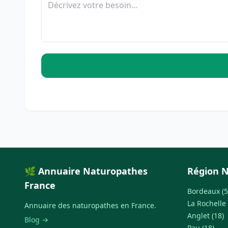
🌿 Annuaire Naturopathes
Région N
France
Bordeaux (5
La Rochelle 
Annuaire des naturopathes en France.
Anglet (18)
Blog →
Pau (18)