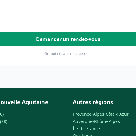
Demander un rendez-vous
Gratuit et sans engagement
ouvelle Aquitaine
Autres régions
0)
Provence-Alpes-Côte d'Azur
(28)
Auvergne-Rhône-Alpes
Île-de-France
Occitanie