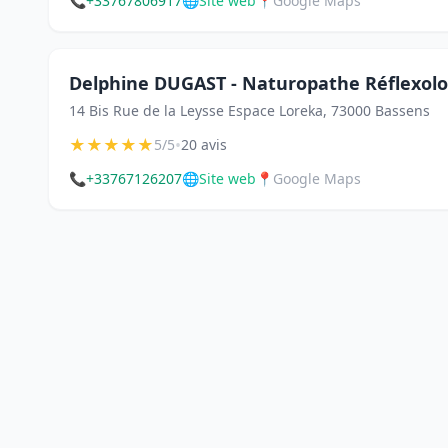
📞
+33767806917
🌐
Site web
📍
Google Maps
Delphine DUGAST - Naturopathe Réflexo
14 Bis Rue de la Leysse Espace Loreka, 73000 Bassens
★
★
★
★
★
•
5/5
20 avis
📞
+33767126207
🌐
Site web
📍
Google Maps